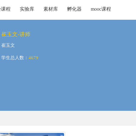
验课程
实验库
素材库
孵化器
mooc课程
崔玉文-讲师
崔玉文
学生总人数：
4679